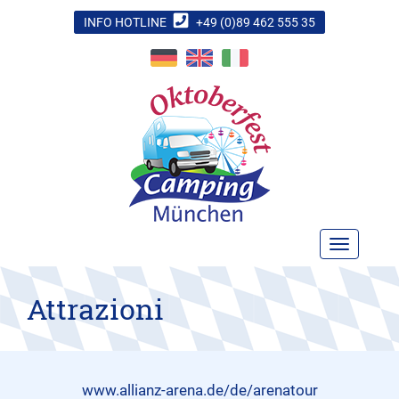
INFO HOTLINE
+49 (0)89 462 555 35
TOGGLE N
Attrazioni
www.allianz-arena.de/de/arenatour