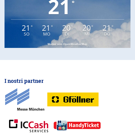
21
°
21
21
20
20
21
°
°
°
°
°
SO
MO
DI
MI
DO
Wetter von OpenWeatherMap
I nostri partner